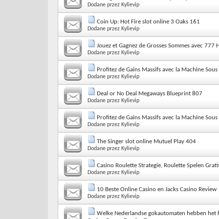
Dodane przez
Kylievip
Coin Up: Hot Fire slot online 3 Oaks 161
Dodane przez
Kylievip
Jouez et Gagnez de Grosses Sommes avec 777 H
Dodane przez
Kylievip
Profitez de Gains Massifs avec la Machine Sous
Dodane przez
Kylievip
Deal or No Deal Megaways Blueprint 807
Dodane przez
Kylievip
Profitez de Gains Massifs avec la Machine Sous 
Dodane przez
Kylievip
The Singer slot online Mutuel Play 404
Dodane przez
Kylievip
Casino Roulette Strategie, Roulette Spelen Grati
Dodane przez
Kylievip
10 Beste Online Casino en Jacks Casino Review
Dodane przez
Kylievip
Welke Nederlandse gokautomaten hebben het h