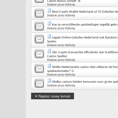
Casino Bonus Zonder Te
Dodane przez
Kylievip
Best Crypto Wallet Nederland of 10 Goksites N
Dodane przez
Kylievip
Kan je verschillende aanbiedingen tegelijk gebr
Dodane przez
Kylievip
Legale Online Goksites Nederland ook Random 
Spelen
Dodane przez
Kylievip
Zijn crypto-transacties efficiënter dan traditi
Casino Spellen
Dodane przez
Kylievip
Welke Nederlandse casino sites uitkeren de hoo
speelautomaten? G
Dodane przez
Kylievip
Welke casinos bieden bonussen voor grote spel
Dodane przez
Kylievip
+
Napisz nowy temat