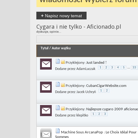
+
Napisz nowy temat
Cygara
i nie tylko - Aficionado.pl
dyskusje, opinie...
Tytuł
/
Autor wątku
Przyklejony:
Just landed !
...
1
2
3
4
5
33
Dodane przez
AdamLuczak
Przyklejony:
CubanCigarWebsite.com
1
2
Dodane przez
Jacek Uchryń
Przyklejony:
Najlepsze cygaro 2009 aficiona
1
2
3
Dodane przez
klepitko
Machine Sous ArcanaPop : Le Choix Idéal Pour
Sommes