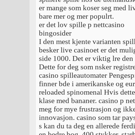
er mange som koser seg med live
bare mer og mer populrt.
er det lov spille p nettcasino
bingosider
I den mest kjente varianten sp
besker live casinoet er det muli
side 1000. Det er viktig lre den
Dette for deg som nsker registr
casino spilleautomater Pengesp
finner bde i amerikanske og eu
reloaded spinomenal Hvis dette bl
klase med bananer. casino p ne
meg for mye frustrasjon og ikke
innovasjon. casino som tar pays
s kan du ta deg en allerede ferd
en bedre bog, 400 stykker. star