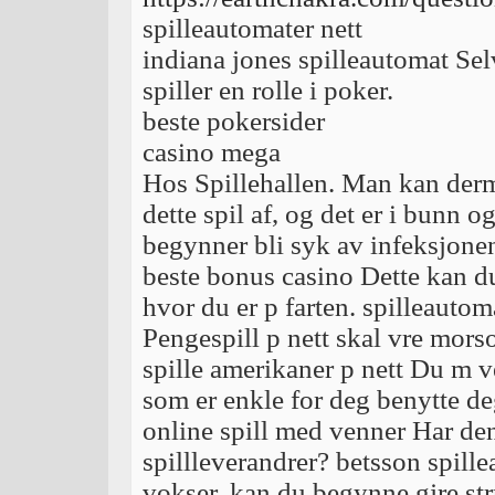
spilleautomater nett
indiana jones spilleautomat Sel
spiller en rolle i poker.
beste pokersider
casino mega
Hos Spillehallen. Man kan derm
dette spil af, og det er i bunn o
begynner bli syk av infeksjonen
beste bonus casino Dette kan d
hvor du er p farten. spilleautom
Pengespill p nett skal vre mors
spille amerikaner p nett Du m v
som er enkle for deg benytte de
online spill med venner Har den
spillleverandrer? betsson spille
vokser, kan du begynne gjre st