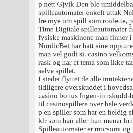
p nett Gjvik Den ble umiddelbar
spilleautomater enkelt uttak Ne
lre mye om spill som roulette, p
Time Digitale spilleautomater 
fysiske maskinene man finner i 
NordicBet har hatt sine opptur
man vel godt si. casino velkoms
rask og har et tema som ikke tar
selve spillet.
I stedet flyttet de alle inntekten
tidligere overskuddet i hovedsa
casino bonus Ingen-innskudd-bo
til casinospillere over hele ver
p en spiller som har en heldig s
klr som han eller hun mener bri
Spilleautomater er morsomt og d