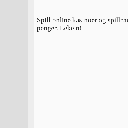
Spill online kasinoer og spillea
penger. Leke n!