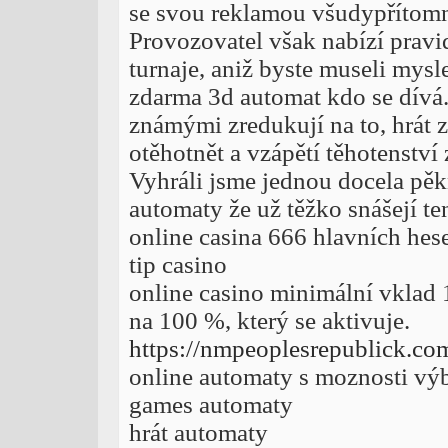
se svou reklamou všudypřítomná
Provozovatel však nabízí pravi
turnaje, aniž byste museli mysl
zdarma 3d automat kdo se dívá. 
známými zredukují na to, hrát 
otěhotnět a vzápětí těhotenství 
Vyhráli jsme jednou docela pěk
automaty že už těžko snášejí te
online casina 666 hlavních hese
tip casino
online casino minimální vklad 10
na 100 %, který se aktivuje.
https://nmpeoplesrepublick.c
online automaty s moznosti vý
games automaty
hrát automaty