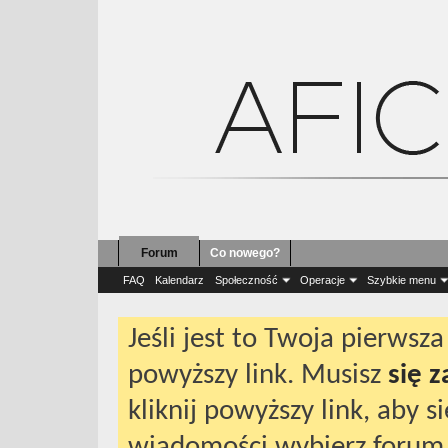
Forum
Co nowego?
Forum
Przedstaw się
FAQ
Kalendarz
Społeczność
Operacje
Szybkie menu
Jeśli jest to Twoja pierws
powyższy link. Musisz
się 
kliknij powyższy link, aby 
wiadomości wybierz forum 