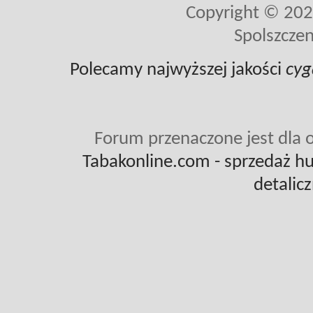
Copyright © 2026 
Spolszczen
Polecamy najwyższej jakości
cyg
Forum przenaczone jest dla o
Tabakonline.com
- sprzedaż hu
detalic