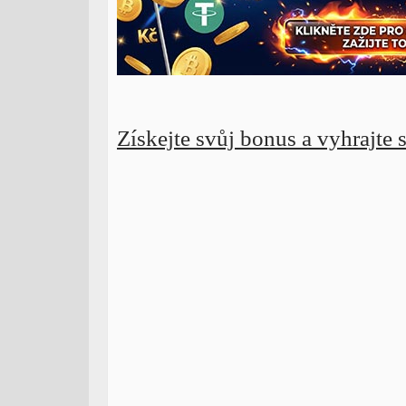
Získejte svůj bonus a vyhrajte 