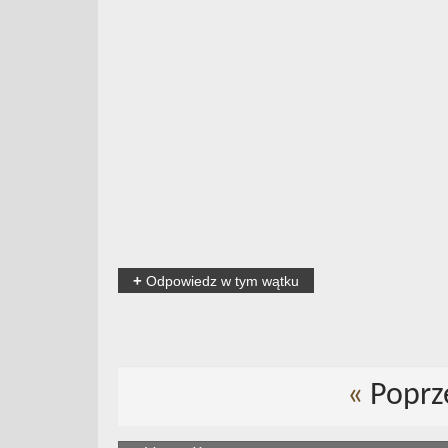
+
Odpowiedz w tym wątku
«
Poprz