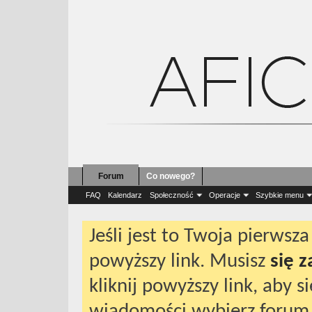
Forum
Co nowego?
Forum
Koncert Życze
FAQ
Kalendarz
Społeczność
Operacje
Szybkie menu
Jeśli jest to Twoja pierws
powyższy link. Musisz
się 
kliknij powyższy link, aby 
wiadomości wybierz forum 