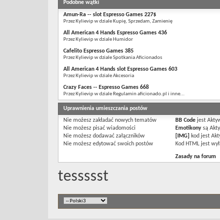
Podobne wątki
Amun-Ra -- slot Espresso Games 227$
Przez Kylievip w dziale Kupię, Sprzedam, Zamienię
All American 4 Hands Espresso Games 436
Przez Kylievip w dziale Humidor
Cafelito Espresso Games 385
Przez Kylievip w dziale Spotkania Aficionados
All American 4 Hands slot Espresso Games 603
Przez Kylievip w dziale Akcesoria
Crazy Faces -- Espresso Games 668
Przez Kylievip w dziale Regulamin aficionado.pl i inne...
Uprawnienia umieszczania postów
Nie możesz
zakładać nowych tematów
BB Code
jest
Akty
Nie możesz
pisać wiadomości
Emotikony
są
Akt
Nie możesz
dodawać załączników
[IMG]
kod jest
Akt
Nie możesz
edytować swoich postów
Kod HTML jest
wył
Zasady na forum
tessssst