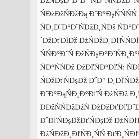
ĐžŃĐşĐ°ĐˇĐ°
ŃĐ°ŃŃĐźĐ°Ń
ŃĐżĐžŃĐžĐą ĐˇĐ°ĐşŃŃŃŃ
ŃĐ¸Đ˝Đ°Đ˝ŃĐžĐ˛ŃĐš ŃĐ°Đ
´ĐžĐťĐłĐž ĐżŃĐžĐ˛ĐľŃŃĐľ
ŃŃĐ°ĐˇŃ ĐžŃĐşĐ°ĐˇŃĐ˛Đ°
ŃĐ°ŃŃĐž ĐźĐľŃĐ°ĐľŃ: Ń
ŃĐžĐťŃĐşĐž Đ˝Đ° Đ˛ĐľŃĐžŃ
ĐˇĐ°ĐąŃĐ˛Đ°ĐľŃ ĐżŃĐž Đ¸
ĐĐžŃŃĐžĐźŃ ĐżĐžĐťĐľĐˇĐ
Đ˝ĐľŃĐşĐžĐťŃĐşĐž ĐżŃĐ
ĐżŃĐžĐ˛ĐľŃĐ¸ŃŃ ĐťĐ¸ŃĐľ