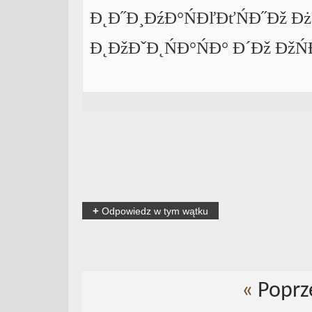
Đ˛Đ˝Đ¸ĐźĐ°ŃĐľĐťŃĐ˝Đž ĐżŃ
Đ˛ĐžĐˇĐ˛ŃĐ°ŃĐ° Đ´Đž ĐžŃ
+
Odpowiedz w tym wątku
«
Poprz