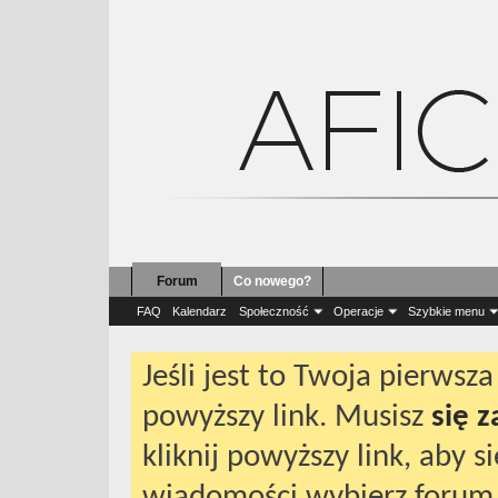
Forum
Co nowego?
Forum
Regulamin afici
FAQ
Kalendarz
Społeczność
Operacje
Szybkie menu
Jeśli jest to Twoja pierws
powyższy link. Musisz
się 
kliknij powyższy link, aby 
wiadomości wybierz forum 