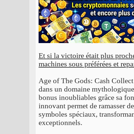
Et si la victoire était plus pro
machines sous préférées et repa
Age of The Gods: Cash Collect e
dans un domaine mythologique o 
bonus inoubliables grâce sa fo
innovant permet de ramasser des
symboles spéciaux, transformant
exceptionnels.