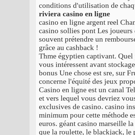
conditions d'utilisation de cha
riviera casino en ligne
casino en ligne argent reel C
casino sollies pont Les joueurs
souvent prétendre un rembourse
grâce au cashback !
Thme égyptien captivant. Quel p
vous intéressent avant stockage
bonus Une chose est sre, sur Fr
concerne l'équité des jeux prop
Casino en ligne est un canal T
et vers lequel vous devriez vous
exclusives de casino. casino in
minimum pour cette méthode es
euros. géant casino marseille l
que la roulette, le blackjack, l