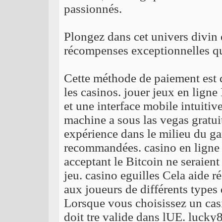
passionnés.
Plongez dans cet univers divin e
récompenses exceptionnelles qu
Cette méthode de paiement est 
les casinos. jouer jeux en ligne 
et une interface mobile intuitiv
machine a sous las vegas gratui
expérience dans le milieu du ga
recommandées. casino en ligne v
acceptant le Bitcoin ne seraient 
jeu. casino eguilles Cela aide r
aux joueurs de différents types 
Lorsque vous choisissez un casin
doit tre valide dans lUE. lucky