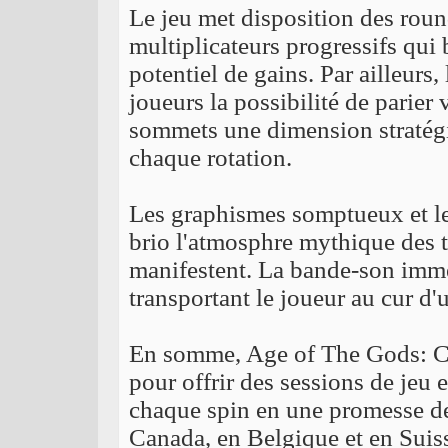
Le jeu met disposition des roun
multiplicateurs progressifs qui
potentiel de gains. Par ailleurs
joueurs la possibilité de parie
sommets une dimension stratégi
chaque rotation.
Les graphismes somptueux et le
brio l'atmosphre mythique des t
manifestent. La bande-son imme
transportant le joueur au cur d'
En somme, Age of The Gods: Cas
pour offrir des sessions de jeu 
chaque spin en une promesse de 
Canada, en Belgique et en Suisse