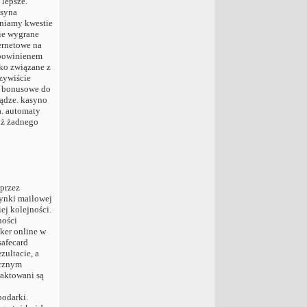
 lepsze.
asyna
śniamy kwestie
kie wygrane
ternetowe na
y powinienem
yko związane z
zywiście
dy bonusowe do
iądze. kasyno
a. automaty
już żadnego
 przez
zynki mailowej
ej kolejności.
ności
ker online w
safecard
zultacie, a
icznym
raktowani są
podarki.