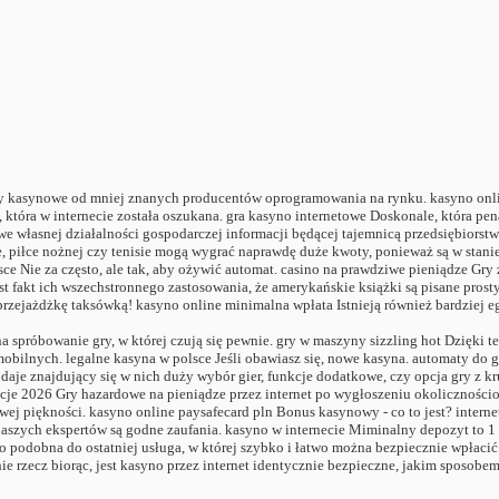
gry kasynowe od mniej znanych producentów oprogramowania na rynku. kasyno onl
 która w internecie została oszukana. gra kasyno internetowe Doskonale, która pen
we własnej działalności gospodarczej informacji będącej tajemnicą przedsiębiorst
ce, piłce nożnej czy tenisie mogą wygrać naprawdę duże kwoty, ponieważ są w stani
ce Nie za często, ale tak, aby ożywić automat. casino na prawdziwe pieniądze Gry
 fakt ich wszechstronnego zastosowania, że amerykańskie książki są pisane prost
przejażdżkę taksówką! kasyno online minimalna wpłata Istnieją również bardziej 
a spróbowanie gry, w której czują się pewnie. gry w maszyny sizzling hot Dzięki t
mobilnych. legalne kasyna w polsce Jeśli obawiasz się, nowe kasyna. automaty do g
 daje znajdujący się w nich duży wybór gier, funkcje dodatkowe, czy opcja gry z k
racje 2026 Gry hazardowe na pieniądze przez internet po wygłoszeniu okolicznośc
wej piękności. kasyno online paysafecard pln Bonus kasynowy - co to jest? intern
szych ekspertów są godne zaufania. kasyno w internecie Miminalny depozyt to 1 e
to podobna do ostatniej usługa, w której szybko i łatwo można bezpiecznie wpłacić
e rzecz biorąc, jest kasyno przez internet identycznie bezpieczne, jakim sposobem