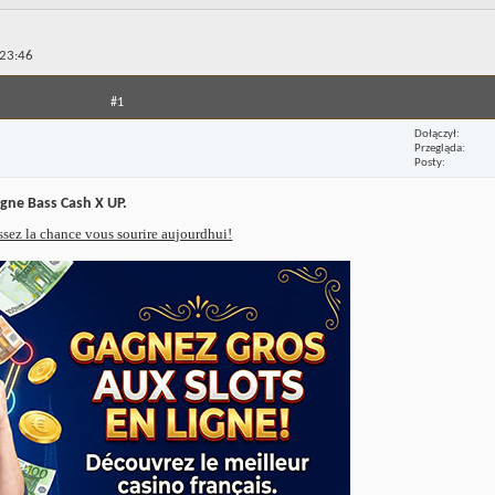
23:46
#1
Dołączył
Przegląda
Posty
gne Bass Cash X UP.
issez la chance vous sourire aujourdhui!