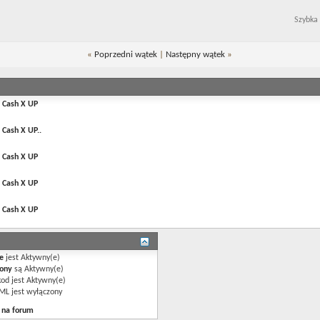
Szybka
«
Poprzedni wątek
|
Następny wątek
»
 Cash X UP
Cash X UP..
 Cash X UP
 Cash X UP
 Cash X UP
e
jest
Aktywny(e)
ony
są
Aktywny(e)
od jest
Aktywny(e)
ML jest
wyłączony
 na forum