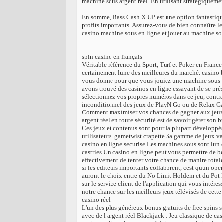
machine sous argent réel. En utilisant stratégiqueme
En somme, Bass Cash X UP est une option fantastique
profits importants. Assurez-vous de bien connaître le
casino machine sous en ligne et jouer au machine so
spin casino en français
Véritable référence du Sport, Turf et Poker en Franc
certainement lune des meilleures du marché. casino b
vous donne pour que vous jouiez une machine sous d
avons trouvé des casinos en ligne essayant de se pré
sélectionnez vos propres numéros dans ce jeu, contr
inconditionnel des jeux de PlayN Go ou de Relax G
Comment maximiser vos chances de gagner aux jeux d
argent réel en toute sécurité est de savoir gérer son 
Ces jeux et contenus sont pour la plupart développé
utilisateurs. gametwist crapette Sa gamme de jeux v
casino en ligne securise Les machines sous sont lun 
castries Un casino en ligne peut vous permettre de b
effectivement de tenter votre chance de manire total
si les éditeurs importants collaborent, cest quun opé
auront le choix entre du No Limit Holdem et du Pot 
sur le service client de l'application qui vous intér
notre chance sur les meilleurs jeux télévisés de cette
casino réel
L'un des plus généreux bonus gratuits de free spins 
avec de l argent réel Blackjack : Jeu classique de cas