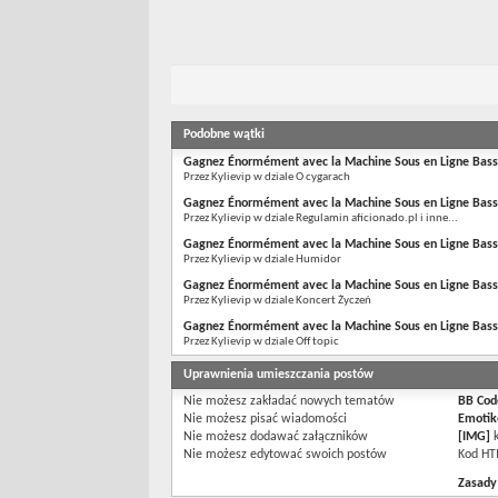
Podobne wątki
Gagnez Énormément avec la Machine Sous en Ligne Bass
Przez Kylievip w dziale O cygarach
Gagnez Énormément avec la Machine Sous en Ligne Bass 
Przez Kylievip w dziale Regulamin aficionado.pl i inne...
Gagnez Énormément avec la Machine Sous en Ligne Bass
Przez Kylievip w dziale Humidor
Gagnez Énormément avec la Machine Sous en Ligne Bass
Przez Kylievip w dziale Koncert Życzeń
Gagnez Énormément avec la Machine Sous en Ligne Bass
Przez Kylievip w dziale Off topic
Uprawnienia umieszczania postów
Nie możesz
zakładać nowych tematów
BB Cod
Nie możesz
pisać wiadomości
Emotik
Nie możesz
dodawać załączników
[IMG]
k
Nie możesz
edytować swoich postów
Kod HT
Zasady