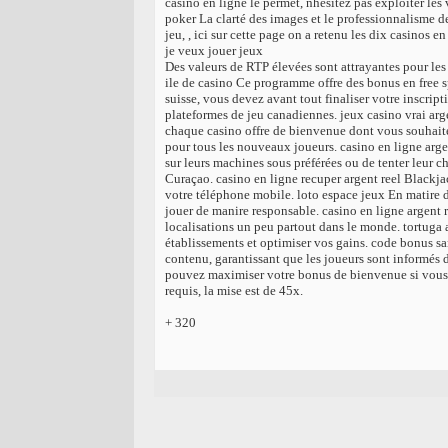
casino en ligne le permet, nhésitez pas exploiter les
poker La clarté des images et le professionnalisme d
jeu, , ici sur cette page on a retenu les dix casinos en
je veux jouer jeux
Des valeurs de RTP élevées sont attrayantes pour les
ile de casino Ce programme offre des bonus en free 
suisse, vous devez avant tout finaliser votre inscrip
plateformes de jeu canadiennes. jeux casino vrai arge
chaque casino offre de bienvenue dont vous souhaite
pour tous les nouveaux joueurs. casino en ligne argent
sur leurs machines sous préférées ou de tenter leur ch
Curaçao. casino en ligne recuper argent reel Blackja
votre téléphone mobile. loto espace jeux En matire d
jouer de manire responsable. casino en ligne argent 
localisations un peu partout dans le monde. tortuga 
établissements et optimiser vos gains. code bonus s
contenu, garantissant que les joueurs sont informés d
pouvez maximiser votre bonus de bienvenue si vous 
requis, la mise est de 45x.
+ 320