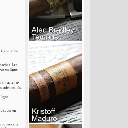
 ligne. Créé
 cachés. Les
ous en ligne
ass Cash X UP
s substantiels.
 ligne
de succs en
r jouer cette