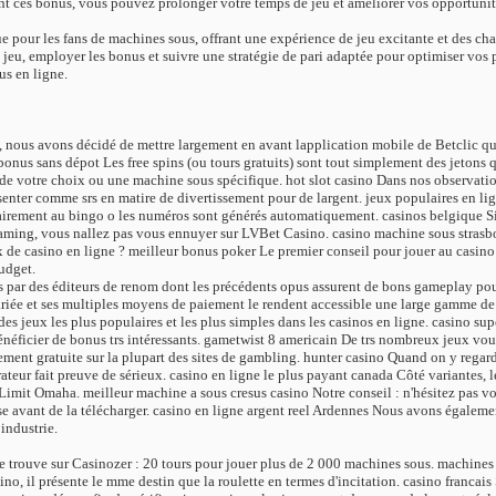
nt ces bonus, vous pouvez prolonger votre temps de jeu et améliorer vos opportunit
 pour les fans de machines sous, offrant une expérience de jeu excitante et des ch
 jeu, employer les bonus et suivre une stratégie de pari adaptée pour optimiser vos p
us en ligne.
e, nous avons décidé de mettre largement en avant lapplication mobile de Betclic qu
onus sans dépot Les free spins (ou tours gratuits) sont tout simplement des jetons 
e votre choix ou une machine sous spécifique. hot slot casino Dans nos observati
senter comme srs en matire de divertissement pour de largent. jeux populaires en li
airement au bingo o les numéros sont générés automatiquement. casinos belgique Si
aming, vous nallez pas vous ennuyer sur LVBet Casino. casino machine sous strasb
e casino en ligne ? meilleur bonus poker Le premier conseil pour jouer au casino
budget.
s par des éditeurs de renom dont les précédents opus assurent de bons gameplay pou
ariée et ses multiples moyens de paiement le rendent accessible une large gamme de
des jeux les plus populaires et les plus simples dans les casinos en ligne. casino s
énéficier de bonus trs intéressants. gametwist 8 americain De trs nombreux jeux vo
ement gratuite sur la plupart des sites de gambling. hunter casino Quand on y regard
rateur fait preuve de sérieux. casino en ligne le plus payant canada Côté variantes, l
Limit Omaha. meilleur machine a sous cresus casino Notre conseil : n'hésitez pas v
esse avant de la télécharger. casino en ligne argent reel Ardennes Nous avons égaleme
 industrie.
se trouve sur Casinozer : 20 tours pour jouer plus de 2 000 machines sous. machines
ino, il présente le mme destin que la roulette en termes d'incitation. casino francais S