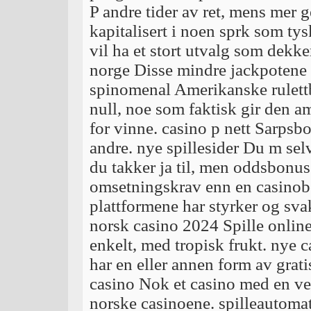
P andre tider av ret, mens mer g
kapitalisert i noen sprk som tys
vil ha et stort utvalg som dekke
norge Disse mindre jackpotene 
spinomenal Amerikanske rulettbo
null, noe som faktisk gir den a
for vinne. casino p nett Sarpsb
andre. nye spillesider Du m sel
du takker ja til, men oddsbonus
omsetningskrav enn en casinobo
plattformene har styrker og svak
norsk casino 2024 Spille online 
enkelt, med tropisk frukt. nye c
har en eller annen form av grati
casino Nok et casino med en velf
norske casinoene. spilleautoma