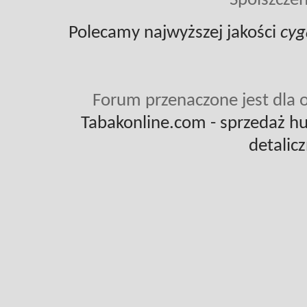
Spolszczen
Polecamy najwyższej jakości
cyg
Forum przenaczone jest dla o
Tabakonline.com
- sprzedaż hu
detalic