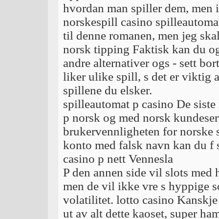
hvordan man spiller dem, men ik
norskespill casino spilleautomat
til denne romanen, men jeg skal i
norsk tipping Faktisk kan du o
andre alternativer ogs - sett bo
liker ulike spill, s det er vikti
spillene du elsker.
spilleautomat p casino De siste
p norsk og med norsk kundeserv
brukervennligheten for norske 
konto med falsk navn kan du f 
casino p nett Vennesla
P den annen side vil slots med hy
men de vil ikke vre s hyppige 
volatilitet. lotto casino Kansk
ut av alt dette kaoset, super ha