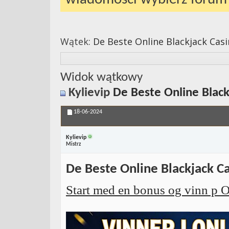
Wątek:
De Beste Online Blackjack Cas
Widok wątkowy
Kylievip
De Beste Online Black
18-06-2024
Kylievip
Mistrz
De Beste Online Blackjack C
Start med en bonus og vinn p O