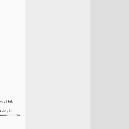
 když tak
a do pár
inností podľa