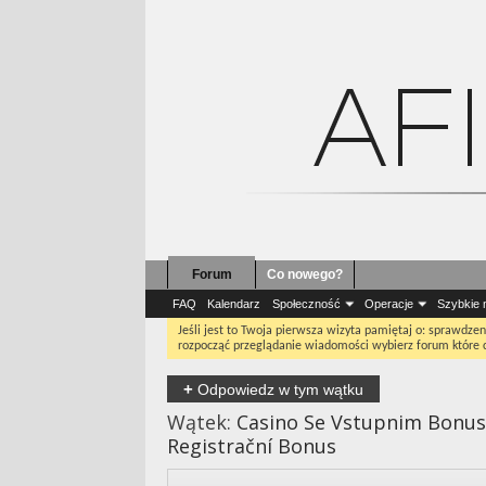
Forum
Co nowego?
Forum
Dyskusj
FAQ
Kalendarz
Społeczność
Operacje
Szybkie
Jeśli jest to Twoja pierwsza wizyta pamiętaj o: sprawdze
rozpocząć przeglądanie wiadomości wybierz forum które 
+
Odpowiedz w tym wątku
Wątek:
Casino Se Vstupnim Bonus
Registrační Bonus