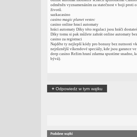
odměněn vyznamenáním za statečnost v boji proti o
životů.
sazkacasino
casino magic planet vestec
casino online hrací automaty
hráci automaty Díky této regulaci jsou hráči dostat
Díky tomu si pak můžete zahrát online automaty bez
casino za registraci
Najděte ty nejlepší kódy pro bonusy bez nutnosti v
nejrůznější víkendové speciály, kde jsou garance ve
deep casino Režim hraní zdarma spustíme snadno, kd
bývá).
+
Odpowiedz w tym wątku
Podobne wątki