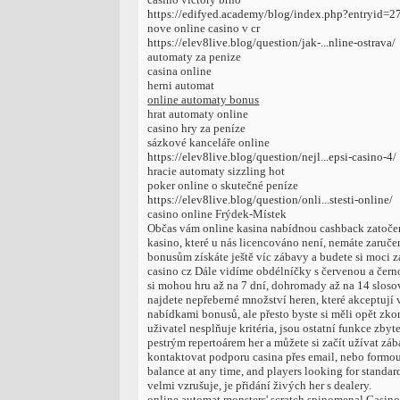
https://edifyed.academy/blog/index.php?entryid=2
nove online casino v cr
https://elev8live.blog/question/jak-...nline-ostrava/
automaty za penize
casina online
herni automat
online automaty bonus
hrat automaty online
casino hry za peníze
sázkové kanceláře online
https://elev8live.blog/question/nejl...epsi-casino-4/
hracie automaty sizzling hot
poker online o skutečné peníze
https://elev8live.blog/question/onli...stesti-online/
casino online Frýdek-Místek
Občas vám online kasina nabídnou cashback zatočen
kasino, které u nás licencováno není, nemáte zaruče
bonusům získáte ještě víc zábavy a budete si moci za
casino cz Dále vidíme obdélníčky s červenou a černo
si mohou hru až na 7 dní, dohromady až na 14 slosová
najdete nepřeberné množství heren, které akceptují
nabídkami bonusů, ale přesto byste si měli opět zk
uživatel nesplňuje kritéria, jsou ostatní funkce zby
pestrým repertoárem her a můžete si začít užívat zá
kontaktovat podporu casina přes email, nebo formou
balance at any time, and players looking for standar
velmi vzrušuje, je přidání živých her s dealery.
online automat monsters' scratch spinomenal Casino 