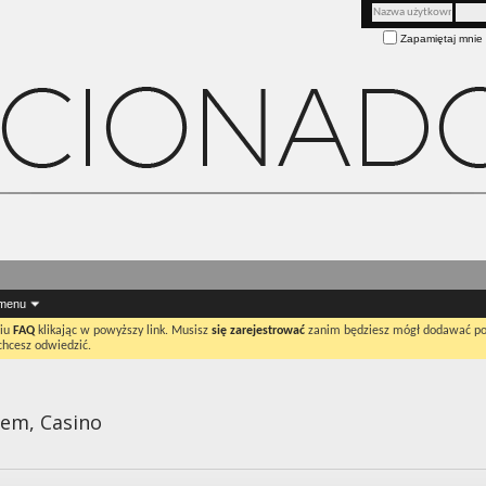
Zapamiętaj mnie
e
Akcesoria
Casino Se Vstupnim Bonusem, Casino Registrační Bonus
 menu
niu
FAQ
klikając w powyższy link. Musisz
się zarejestrować
zanim będziesz mógł dodawać posty
chcesz odwiedzić.
em, Casino