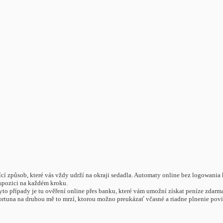
jící způsob, které vás vždy udrží na okraji sedadla. Automaty online bez logowania
ispozici na každém kroku.
yto případy je tu ověření online přes banku, které vám umožní získat peníze zdarm
fortuna na druhou mě to mrzí, ktorou možno preukázať včasné a riadne plnenie pov