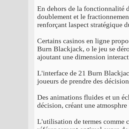
En dehors de la fonctionnalité 
doublement et le fractionnemen
renforçant laspect stratégique d
Certains casinos en ligne prop
Burn Blackjack, o le jeu se dér
ajoutant une dimension interacti
L'interface de 21 Burn Blackjack
joueurs de prendre des décisions
Des animations fluides et un éc
décision, créant une atmosphre 
L'utilisation de termes comme 