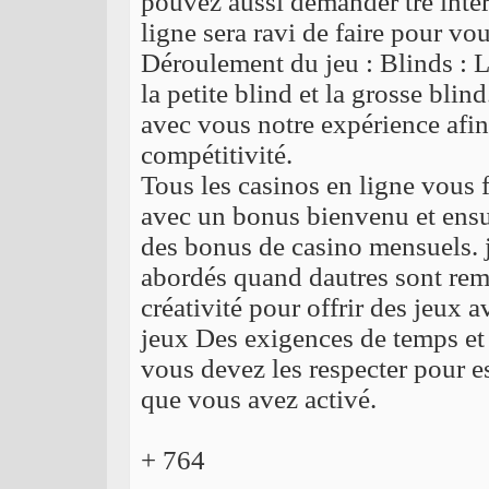
pouvez aussi demander tre inter
ligne sera ravi de faire pour vou
Déroulement du jeu : Blinds : 
la petite blind et la grosse bli
avec vous notre expérience afin
compétitivité.
Tous les casinos en ligne vous
avec un bonus bienvenu et ensui
des bonus de casino mensuels. 
abordés quand dautres sont rema
créativité pour offrir des jeux 
jeux Des exigences de temps et d
vous devez les respecter pour es
que vous avez activé.
+ 764