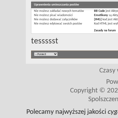
Uprawnienia umieszczania postów
Nie możesz
zakładać nowych tematów
BB Code
jest
Akty
Nie możesz
pisać wiadomości
Emotikony
są
Akt
Nie możesz
dodawać załączników
[IMG]
kod jest
Akt
Nie możesz
edytować swoich postów
Kod HTML jest
wył
Zasady na forum
tessssst
Czasy 
Pow
Copyright © 2026 
Spolszczen
Polecamy najwyższej jakości
cyg