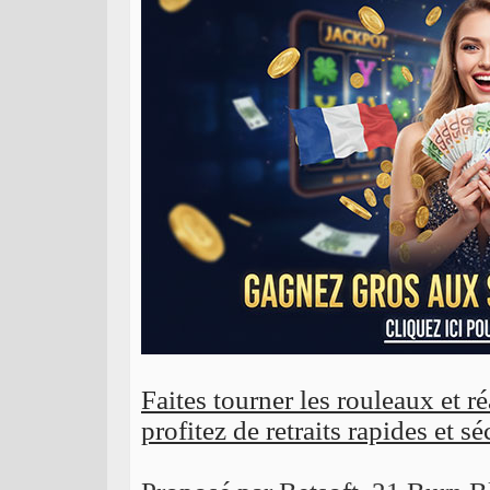
Faites tourner les rouleaux et r
profitez de retraits rapides et sé