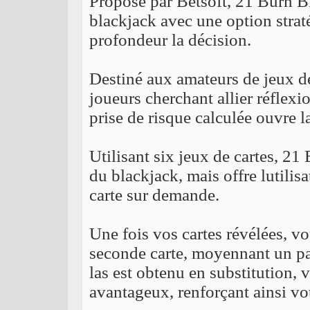
Proposé par Betsoft, 21 Burn B
blackjack avec une option strat
profondeur la décision.
Destiné aux amateurs de jeux d
joueurs cherchant allier réflexio
prise de risque calculée ouvre l
Utilisant six jeux de cartes, 2
du blackjack, mais offre lutilis
carte sur demande.
Une fois vos cartes révélées, vo
seconde carte, moyennant un pa
las est obtenu en substitution,
avantageux, renforçant ainsi vot