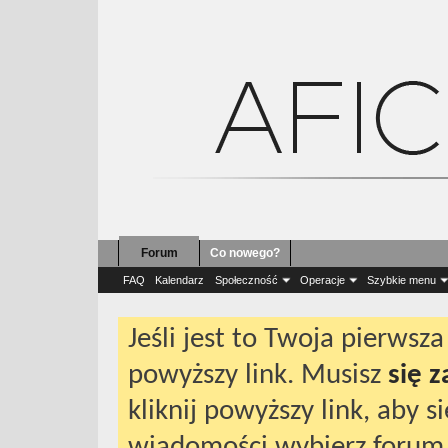
Forum
Co nowego?
Forum
Dyskusje
O
FAQ
Kalendarz
Społeczność
Operacje
Szybkie menu
Jeśli jest to Twoja pierws
powyższy link. Musisz
się 
kliknij powyższy link, aby 
wiadomości wybierz forum 