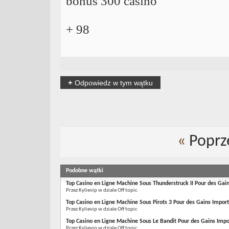
bonus 300 casino
+ 98
+
Odpowiedz w tym wątku
«
Poprz
Podobne wątki
Top Casino en Ligne Machine Sous Thunderstruck II Pour des Gai
Przez Kylievip w dziale Off topic
Top Casino en Ligne Machine Sous Pirots 3 Pour des Gains Impor
Przez Kylievip w dziale Off topic
Top Casino en Ligne Machine Sous Le Bandit Pour des Gains Impo
Przez Kylievip w dziale Off topic