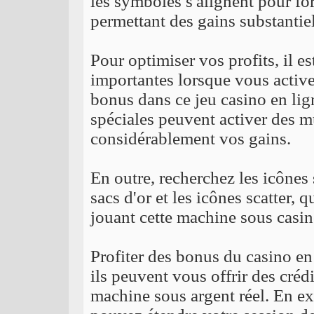
les symboles s'alignent pour fo
permettant des gains substantiel
Pour optimiser vos profits, il e
importantes lorsque vous activez
bonus dans ce jeu casino en lig
spéciales peuvent activer des m
considérablement vos gains.
En outre, recherchez les icônes
sacs d'or et les icônes scatter,
jouant cette machine sous casin
Profiter des bonus du casino en
ils peuvent vous offrir des créd
machine sous argent réel. En e