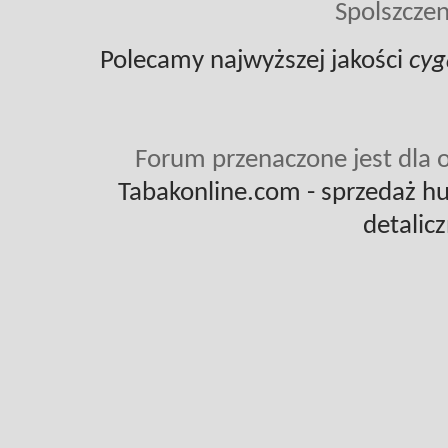
Spolszczen
Polecamy najwyższej jakości
cyg
Forum przenaczone jest dla o
Tabakonline.com
- sprzedaż hu
detalic