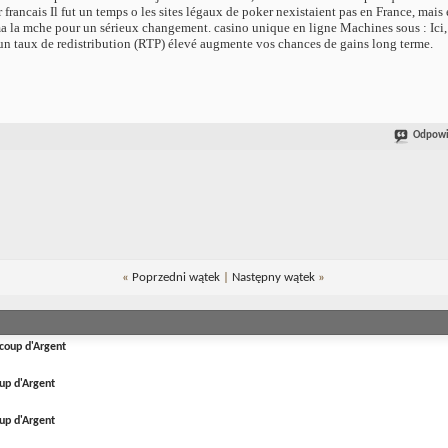
r francais Il fut un temps o les sites légaux de poker nexistaient pas en France, mais
 la mche pour un sérieux changement. casino unique en ligne Machines sous : Ici, 
c un taux de redistribution (RTP) élevé augmente vos chances de gains long terme.
Odpowi
«
Poprzedni wątek
|
Następny wątek
»
coup d'Argent
up d'Argent
up d'Argent