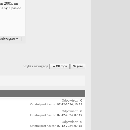
 en 2005, un
il ny a pas de
edz z cytatem
Szybka nawigacja
Off topic
Na górę
Odpowiedzi:
0
Ostatni post / autor:
07-12-2024,
10:52
Odpowiedzi:
0
Ostatni post / autor:
07-12-2024,
07:19
Odpowiedzi:
0
Ostatni post / autor:
07-12-2024,
07:18