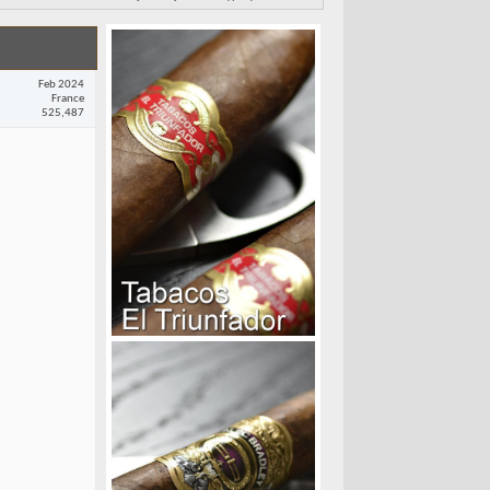
Feb 2024
France
525,487