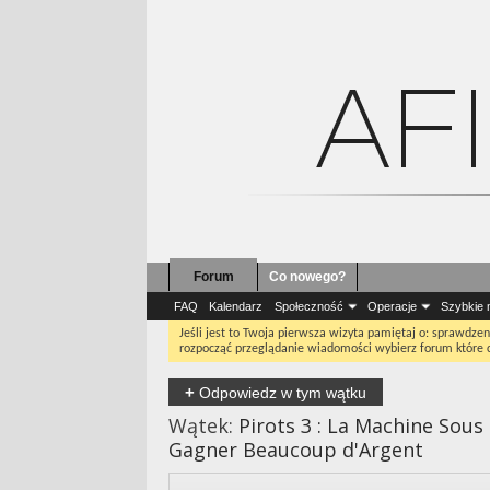
Forum
Co nowego?
Forum
Dyskusj
FAQ
Kalendarz
Społeczność
Operacje
Szybkie
Jeśli jest to Twoja pierwsza wizyta pamiętaj o: sprawdze
rozpocząć przeglądanie wiadomości wybierz forum które 
+
Odpowiedz w tym wątku
Wątek:
Pirots 3 : La Machine Sous
Gagner Beaucoup d'Argent