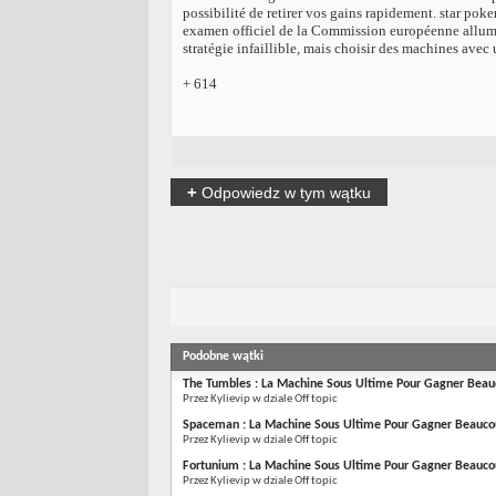
possibilité de retirer vos gains rapidement. star poke
examen officiel de la Commission européenne alluma
stratégie infaillible, mais choisir des machines ave
+ 614
+
Odpowiedz w tym wątku
Podobne wątki
The Tumbles : La Machine Sous Ultime Pour Gagner Beau
Przez Kylievip w dziale Off topic
Spaceman : La Machine Sous Ultime Pour Gagner Beauco
Przez Kylievip w dziale Off topic
Fortunium : La Machine Sous Ultime Pour Gagner Beauco
Przez Kylievip w dziale Off topic