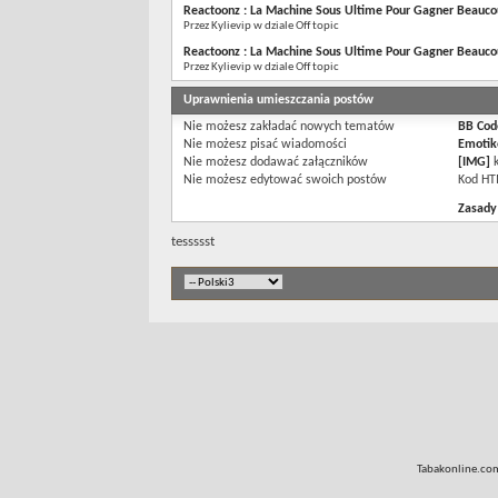
Reactoonz : La Machine Sous Ultime Pour Gagner Beauco
Przez Kylievip w dziale Off topic
Reactoonz : La Machine Sous Ultime Pour Gagner Beauco
Przez Kylievip w dziale Off topic
Uprawnienia umieszczania postów
Nie możesz
zakładać nowych tematów
BB Cod
Nie możesz
pisać wiadomości
Emotik
Nie możesz
dodawać załączników
[IMG]
k
Nie możesz
edytować swoich postów
Kod HT
Zasady
tessssst
Tabakonline.co