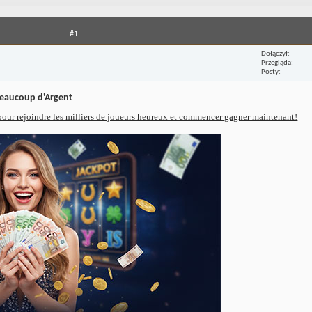
#1
Dołączył
Przegląda
Posty
Beaucoup d'Argent
pour rejoindre les milliers de joueurs heureux et commencer gagner maintenant!