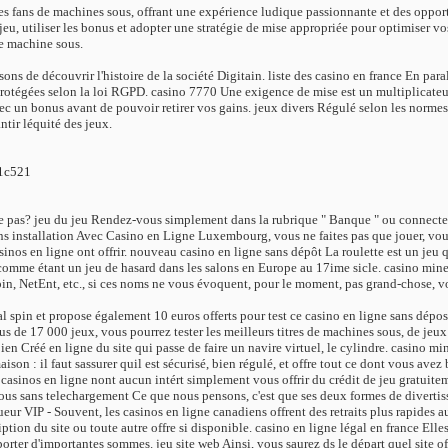
es fans de machines sous, offrant une expérience ludique passionnante et des oppor
eu, utiliser les bonus et adopter une stratégie de mise appropriée pour optimiser vos
ne machine sous.
 de découvrir l'histoire de la société Digitain. liste des casino en france En paral
protégées selon la loi RGPD. casino 7770 Une exigence de mise est un multiplicateur
ec un bonus avant de pouvoir retirer vos gains. jeux divers Régulé selon les norm
ntir léquité des jeux.
81c521
ce pas? jeu du jeu Rendez-vous simplement dans la rubrique " Banque " ou connecte
 sans installation Avec Casino en Ligne Luxembourg, vous ne faites pas que jouer, v
nos en ligne ont offrir. nouveau casino en ligne sans dépôt La roulette est un jeu q
 comme étant un jeu de hasard dans les salons en Europe au 17ime sicle. casino mine
, NetEnt, etc., si ces noms ne vous évoquent, pour le moment, pas grand-chose, v
pin et propose également 10 euros offerts pour test ce casino en ligne sans dépos
s de 17 000 jeux, vous pourrez tester les meilleurs titres de machines sous, de jeux
bien Créé en ligne du site qui passe de faire un navire virtuel, le cylindre. casino mi
son : il faut sassurer quil est sécurisé, bien régulé, et offre tout ce dont vous avez
 casinos en ligne nont aucun intért simplement vous offrir du crédit de jeu gratuite
sous sans telechargement Ce que nous pensons, c'est que ses deux formes de diverti
r VIP - Souvent, les casinos en ligne canadiens offrent des retraits plus rapides a
tion du site ou toute autre offre si disponible. casino en ligne légal en france Elle
orter d'importantes sommes. jeu site web Ainsi, vous saurez ds le départ quel site of