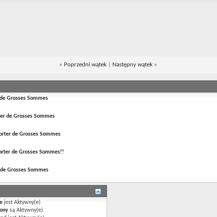
«
Poprzedni wątek
|
Następny wątek
»
r de Grosses Sommes
rter de Grosses Sommes
porter de Grosses Sommes
orter de Grosses Sommes!!
r de Grosses Sommes
e
jest
Aktywny(e)
ony
są
Aktywny(e)