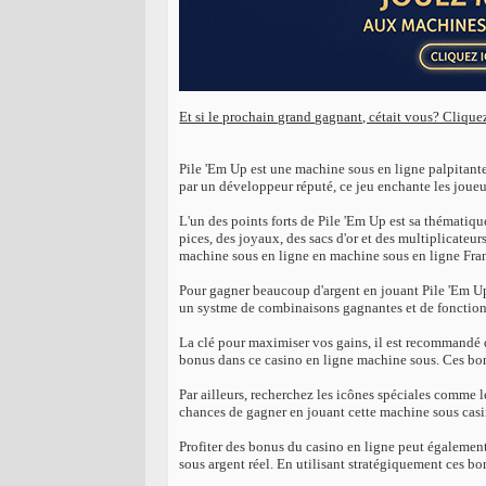
Et si le prochain grand gagnant, cétait vous? Cliquez 
Pile 'Em Up est une machine sous en ligne palpitant
par un développeur réputé, ce jeu enchante les joueu
L'un des points forts de Pile 'Em Up est sa thématiq
pices, des joyaux, des sacs d'or et des multiplicateu
machine sous en ligne en machine sous en ligne Fra
Pour gagner beaucoup d'argent en jouant Pile 'Em Up,
un systme de combinaisons gagnantes et de fonctionna
La clé pour maximiser vos gains, il est recommandé de
bonus dans ce casino en ligne machine sous. Ces bo
Par ailleurs, recherchez les icônes spéciales comme l
chances de gagner en jouant cette machine sous casi
Profiter des bonus du casino en ligne peut égalemen
sous argent réel. En utilisant stratégiquement ces 