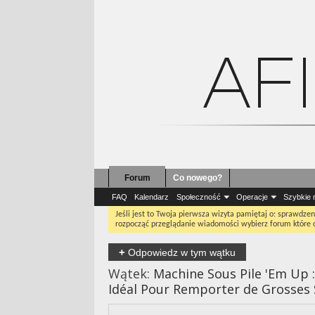
Forum
Co nowego?
Forum
Dyskusj
FAQ
Kalendarz
Społeczność
Operacje
Szybkie
Jeśli jest to Twoja pierwsza wizyta pamiętaj o: sprawdze
rozpocząć przeglądanie wiadomości wybierz forum które 
+
Odpowiedz w tym wątku
Wątek:
Machine Sous Pile 'Em Up :
Idéal Pour Remporter de Grosse