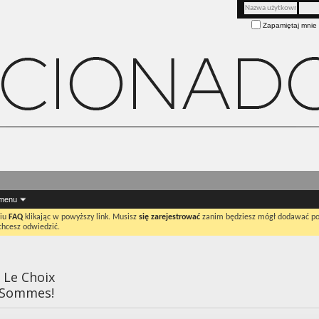
Zapamiętaj mnie
e
Off topic
Machine Sous Pile 'Em Up : Le Choix Idéal Pour Remporter de Gro
 menu
niu
FAQ
klikając w powyższy link. Musisz
się zarejestrować
zanim będziesz mógł dodawać posty
chcesz odwiedzić.
 Le Choix
s Sommes!