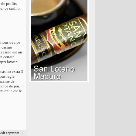
 de profits
sur ce casino
lions deuros.
r casino
 casino est un
un certain
aprs lavoir
.
casino extra 3
sous regle
ouzaine de
cence de jeu.
envenue est le
edz z cytatem