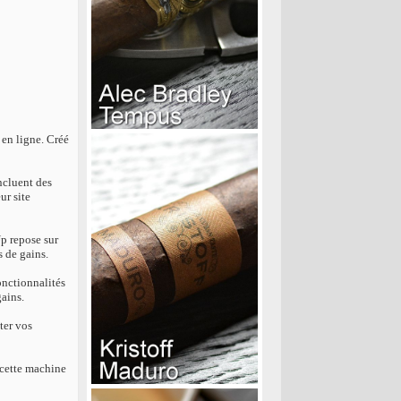
en ligne. Créé
ncluent des
ur site
Up repose sur
s de gains.
onctionnalités
ains.
ter vos
 cette machine
.