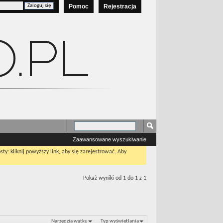
Pomoc
Rejestracja
sses Sommes!
Zaawansowane wyszukiwanie
: kliknij powyższy link, aby się zarejestrować. Aby
Pokaż wyniki od 1 do 1 z 1
Narzędzia wątku
Typ wyświetlania