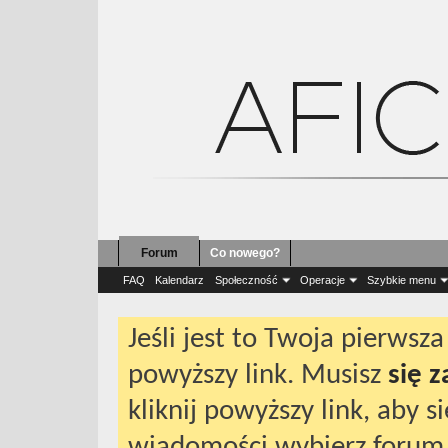
Forum
Co nowego?
Wiadomość
FAQ
Kalendarz
Społeczność
Operacje
Szybkie menu
Jeśli jest to Twoja pierws
powyższy link. Musisz
się 
kliknij powyższy link, aby 
wiadomości wybierz forum 