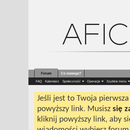
Forum
Co nowego?
Wiadomość
FAQ
Kalendarz
Społeczność
Operacje
Szybkie menu
Jeśli jest to Twoja pierws
powyższy link. Musisz
się 
kliknij powyższy link, aby 
wiadomości wybierz forum 